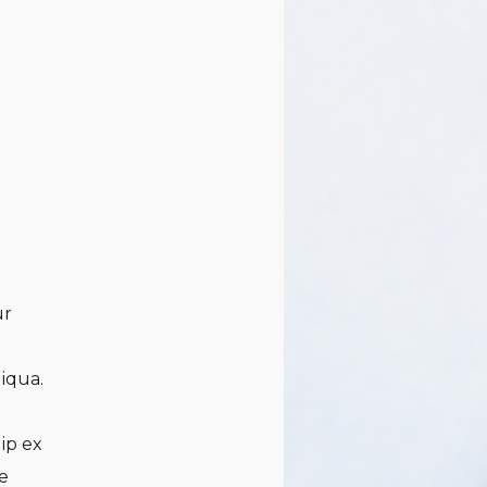
ur
liqua.
uip ex
e